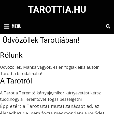
TAROTTIA.HU
MENU
Üdvözöllek Tarottiában!
Rólunk
Üdvözöllek, Manka vagyok, és én foglak elkalauzolni
Tarottia birodalmába!
A Tarotról
A Tarot a Teremtő kártyája,mikor kártyavetést kérsz
tudd,hogy a Teremtővel fogsz beszélgetni.
Épp ezért a Tarot utat mutat,tanácsot ad, az
életedhez,de nem fogja megmondani a jövődet.