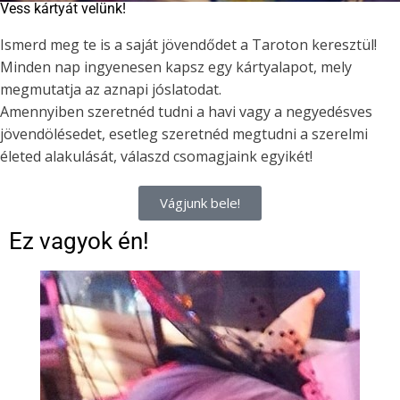
Vess kártyát velünk!
Ismerd meg te is a saját jövendődet a Taroton keresztül!
Minden nap ingyenesen kapsz egy kártyalapot, mely
megmutatja az aznapi jóslatodat.
Amennyiben szeretnéd tudni a havi vagy a negyedésves
jövendölésedet, esetleg szeretnéd megtudni a szerelmi
életed alakulását, válaszd csomagjaink egyikét!
Vágjunk bele!
Ez vagyok én!